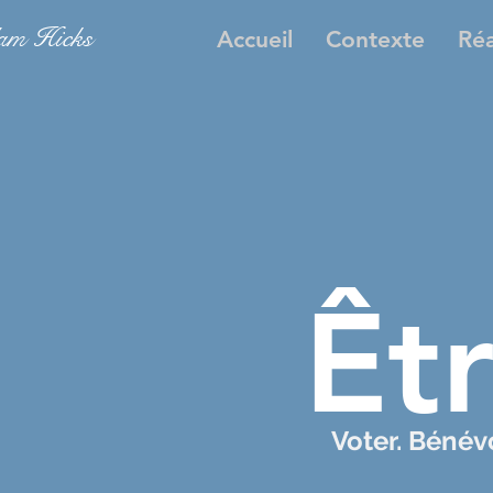
m Hicks
Accueil
Contexte
Réa
Êt
Voter. Bénévo